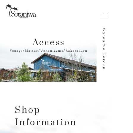
Soraniwa Garden
A
c
c
e
s
s
Y
o
n
a
g
o
/
M
a
t
s
u
e
/
U
n
n
a
n
i
z
u
m
o
/
R
a
k
u
r
a
k
u
e
n
S
h
o
p
I
n
f
o
r
m
a
t
i
o
n