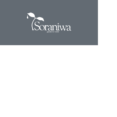
[米子店]
Garden/Plants/Driedflower
鳥取県米子市旗ヶ崎7-13-8
OPEN 10:00－18:00（定休日/火曜）
※火曜日が祝日の場合は営業、翌日水曜日が休業日となります。
TEL 0859-21-5455
[松江店]
Garden/Plants/Cafe/Lunch/Driedflower
島根県松江市下東川津158-2
OPEN 10:00－18:00（定休日/火曜）
※火曜日が祝日の場合は営業、翌日水曜日が休業日となります。
TEL 0852-67-5828