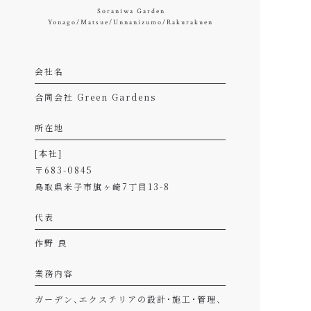
S
o
r
a
n
i
w
a
G
a
r
d
e
n
Y
o
n
a
g
o
/
M
a
t
s
u
e
/
U
n
n
a
n
i
z
u
m
o
/
R
a
k
u
r
a
k
u
e
n
会社名
合同会社 Green Gardens
所在地
[本社]
〒683-0845
鳥取県米子市旗ヶ崎7丁目13-8
代表
作野 良
業務内容
ガーデン、エクステリアの設計・施工・管理、