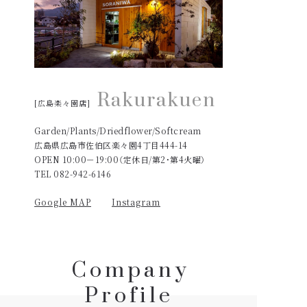
Rakurakuen
[広島楽々園店]
Garden/Plants/Driedflower/Softcream
広島県広島市佐伯区楽々園4丁目444-14
OPEN 10:00－19:00（定休日/第2・第4火曜）
TEL 082-942-6146
Google MAP
Instagram
C
o
m
p
a
n
y
P
r
o
f
i
l
e